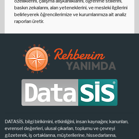
özelliklerini, çalışma alışkanlıklarını, öğrenme stillerini,
baskın zekalarını, alan yeteneklerini, ve mesleki ilgilerini
belirleyerek öğrencilerimize ve kurumlarımıza ait analiz
raporları üretir.
DATASİS, bilgi birikimini, etkinliğini, insan kaynağını; kanunları,
evrensel değerleri, ulusal çıkarları, toplumu ve çevreyi
gözeterek, iş ortaklarına, müşterilerine, hissedarlarına,