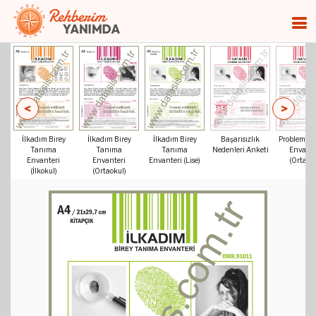
<
>
İlkadım Birey
İlkadım Birey
İlkadım Birey
Başarısızlık
Problem T
Tanıma
Tanıma
Tanıma
Nedenleri Anketi
Envante
Envanteri
Envanteri
Envanteri (Lise)
(Ortaok
(İlkokul)
(Ortaokul)